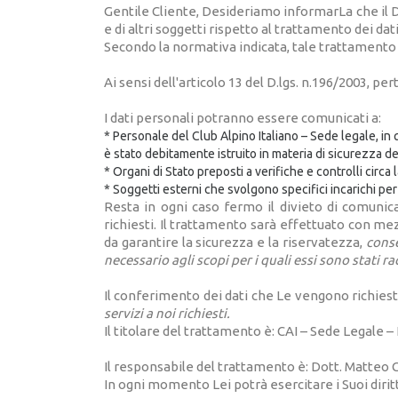
Gentile Cliente, Desideriamo informarLa che il D.
e di altri soggetti rispetto al trattamento dei dat
Secondo la normativa indicata, tale trattamento sa
Ai sensi dell'articolo 13 del D.lgs. n.196/2003, pe
I dati personali potranno essere comunicati a:
* Personale del Club Alpino Italiano – Sede legale, in q
è stato debitamente istruito in materia di sicurezza dei 
* Organi di Stato preposti a verifiche e controlli circa 
* Soggetti esterni che svolgono specifici incarichi per
Resta in ogni caso fermo il divieto di comunica
richiesti. Il trattamento sarà effettuato con me
da garantire la sicurezza e la riservatezza,
conse
necessario agli scopi per i quali essi sono stati r
Il conferimento dei dati che Le vengono richiest
servizi a noi richiesti.
Il titolare del trattamento è: CAI – Sede Legale – 
Il responsabile del trattamento è: Dott. Matteo C
In ogni momento Lei potrà esercitare i Suoi diritt