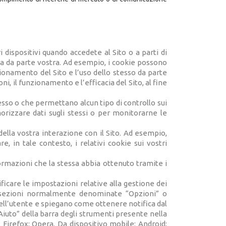
 dispositivi quando accedete al Sito o a parti di
ita da parte vostra. Ad esempio, i cookie possono
ionamento del Sito e l’uso dello stesso da parte
i, il funzionamento e l’efficacia del Sito, al fine
stesso o che permettano alcun tipo di controllo sui
morizzare dati sugli stessi o per monitorarne le
ella vostra interazione con il Sito. Ad esempio,
, in tale contesto, i relativi cookie sui vostri
ormazioni che la stessa abbia ottenuto tramite i
care le impostazioni relative alla gestione dei
. Le sezioni normalmente denominate “Opzioni” o
ell’utente e spiegano come ottenere notifica dal
“Aiuto” della barra degli strumenti presente nella
; Firefox; Opera. Da dispositivo mobile: Android;