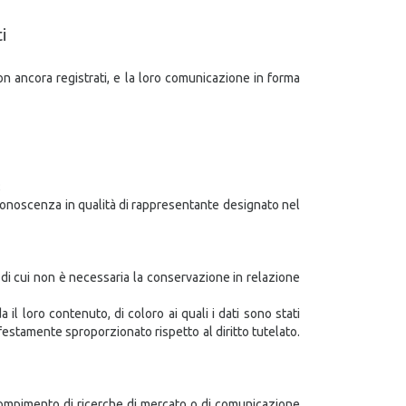
i
on ancora registrati, e la loro comunicazione in forma
;
 conoscenza in qualità di rappresentante designato nel
i di cui non è necessaria la conservazione in relazione
il loro contenuto, di coloro ai quali i dati sono stati
festamente sproporzionato rispetto al diritto tutelato.
il compimento di ricerche di mercato o di comunicazione