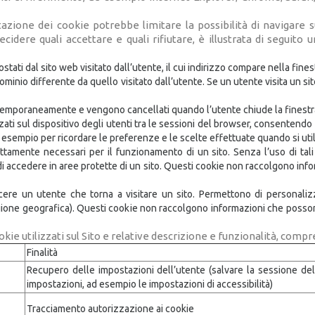
azione dei cookie potrebbe limitare la possibilità di navigare s
decidere quali accettare e quali rifiutare, è illustrata di seguito
stati dal sito web visitato dall’utente, il cui indirizzo compare nella fines
dominio differente da quello visitato dall’utente. Se un utente visita un s
temporaneamente e vengono cancellati quando l’utente chiude la finestra
ati sul dispositivo degli utenti tra le sessioni del browser, consentendo d
d esempio per ricordare le preferenze e le scelte effettuate quando si util
ttamente necessari per il funzionamento di un sito. Senza l’uso di tal
accedere in aree protette di un sito. Questi cookie non raccolgono inf
cere un utente che torna a visitare un sito. Permettono di personaliz
egione geografica). Questi cookie non raccolgono informazioni che possono
 cookie utilizzati sul Sito e relative descrizione e funzionalità, com
Finalità
Recupero delle impostazioni dell’utente (salvare la sessione del
impostazioni, ad esempio le impostazioni di accessibilità)
Tracciamento autorizzazione ai cookie