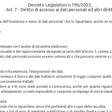
Decreto Legislativo n.196/2003,
Art. 7 - Diritto di accesso ai dati personali ed altri diritt
rma dell'esistenza o meno di dati personali che lo riguardano, anche se n
e:
ettuato con l'ausilio di strumenti elettronici;
esponsabili e del rappresentante designato ai sensi dell'articolo 5, comma 2
 quali i dati personali possono essere comunicati o che possono venirne a
o vi ha interesse, l'integrazione dei dati;
nonima o il blocco dei dati trattati in violazione di legge, compresi quell
uccessivamente trattati;
ettere a) e b) sono state portate a conoscenza, anche per quanto riguarda 
ale adempimento si rivela impossibile o comporta un impiego di mezzi mani
parte:
sonali che lo riguardano, ancorché pertinenti allo scopo della raccolta;
dano a fini di invio di materiale pubblicitario o di vendita diretta o per 