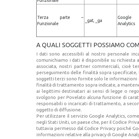
Funzionale
Terza parte –
Google
_gat, _ga
Funzionale
Analytics
A QUALI SOGGETTI POSSIAMO COM
I dati sono accessibili al nostro personale inc
comunichiamo i dati è disponibile su richiesta a
associata, nostri partner commerciali, cioè te
perseguimento delle finalità sopra specificate, t
soggetti terzi sono fornite solo le informazioni
finalità di trattamento sopra indicate, a mantene
ai legittimi destinatari ai sensi di legge o r
svolgono per Povelato alcuna funzione di caratte
responsabili o incaricati di trattamento, a secon
oggetto di diffusione.
Per utilizzare il servizio Google Analytics, com
negli Stati Uniti, un paese che, per il Codice Priv
tuttavia permesso dal Codice Privacy poiché Goog
informazioni relative alla privacy di Google Anal