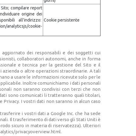
giorni)
 Sito; compilare report
individuare origine dei
onibili all’indirizzo:
Cookie persistente
n/analyticsjs/cookie-
o aggiornato dei responsabili e dei soggetti cui
ssionisti, collaboratori autonomi, anche in forma
sionale e tecnica per la gestione del Sito e il
i azienda o altre operazioni straordinarie. A tali
nano a usare le informazioni ricevute solo per le
applicabile. Inoltre comunichiamo i dati personali
rsonali non saranno condivisi con terzi che non
ti sono comunicati li tratteranno quali titolari,
e Privacy. I vostri dati non saranno in alcun caso
rasferire i vostri dati a Google Inc. che ha sede
li. Il trasferimento di dati verso gli Stati Uniti è
odo sicuro in materia di riservatezza). Ulteriori
analytics/privacyoverview.html.