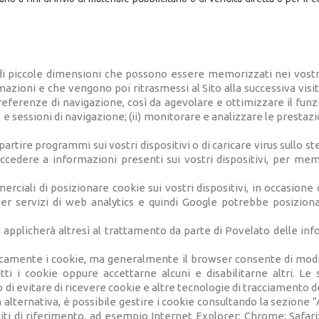
ati di piccole dimensioni che possono essere memorizzati nei vostri
azioni e che vengono poi ritrasmessi al Sito alla successiva vis
referenze di navigazione, così da agevolare e ottimizzare il funz
e sessioni di navigazione; (ii) monitorare e analizzare le prestazion
partire programmi sui vostri dispositivi o di caricare virus sullo 
accedere a informazioni presenti sui vostri dispositivi, per me
iali di posizionare cookie sui vostri dispositivi, in occasione d
er servizi di web analytics e quindi Google potrebbe posizionare
 applicherà altresì al trattamento da parte di Povelato delle inf
amente i cookie, ma generalmente il browser consente di modifi
 tutti i cookie oppure accettarne alcuni e disabilitarne altri
 evitare di ricevere cookie e altre tecnologie di tracciamento d
 alternativa, è possibile gestire i cookie consultando la sezione 
siti di riferimento, ad esempio Internet Explorer; Chrome; Safari