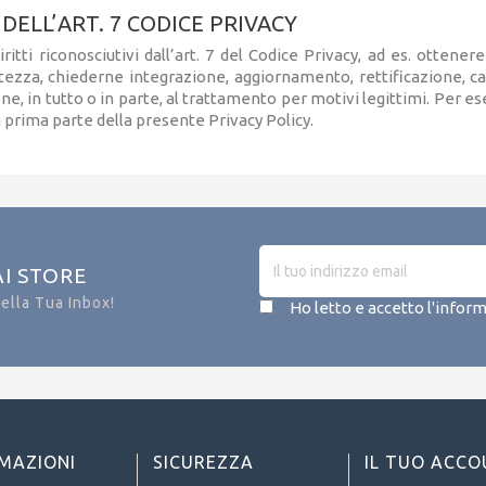
I DELL’ART. 7 CODICE PRIVACY
itti riconosciutivi dall’art. 7 del Codice Privacy, ad es. otten
attezza, chiederne integrazione, aggiornamento, rettificazione, 
e, in tutto o in parte, al trattamento per motivi legittimi. Per eser
 prima parte della presente Privacy Policy.
AI STORE
ella Tua Inbox!
Ho letto e accetto l'
inform
MAZIONI
SICUREZZA
IL TUO ACC