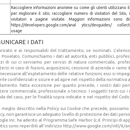
Raccogliere informazioni anonime su come gli utenti utilizzano il
per migliorare il sito; raccogliere numero di visitatori del Sito, 
visitatori e pagine visitate. Maggiori informazioni sono disp
https://developers.google.com/anal ytics/devguides/ collectio
usage
UNICARE I DATI
aricato e ai responsabili del trattamento, se nominati. L’elenc
 Povelato. Comunichiamo i dati ad autorità, enti pubblici, profe
rzi di cui ci serviamo per servizi di natura commerciale, profes
erzi in caso di fusioni, acquisizioni, cessione di azienda o ramo d
 necessarie all’espletamento delle relative funzioni; essi si impeg
rle confidenziali e sicure e ad agire nel rispetto della normativa 
egolamento. Fatta eccezione per quanto precede, i vostri dati pe
re commerciale, professionale o tecnico. I soggetti terzi cui i da
da del caso, per le finalità sopra indicate e nel rispetto del Codic
e meglio descritto nella Policy sui Cookie che precede, possiamo t
acy, non garantisce un adeguato livello di protezione dei dati persona
le Inc. ha aderito al Programma Safe Harbor (c.d. Principi di appr
ytics sono reperibili all’indirizzo http://www.google.com/intl/it/