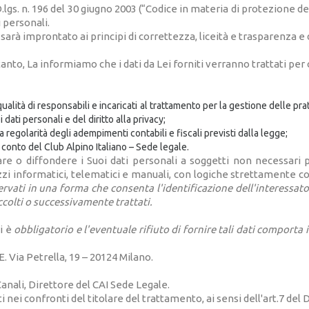
lgs. n. 196 del 30 giugno 2003 (“Codice in materia di protezione de
i personali.
rà improntato ai principi di correttezza, liceità e trasparenza e di 
rtanto, La informiamo che i dati da Lei forniti verranno trattati per
ualità di responsabili e incaricati al trattamento per la gestione delle pra
dati personali e del diritto alla privacy;
la regolarità degli adempimenti contabili e fiscali previsti dalla legge;
 conto del Club Alpino Italiano – Sede legale.
re o diffondere i Suoi dati personali a soggetti non necessari 
zzi informatici, telematici e manuali, con logiche strettamente c
rvati in una forma che consenta l'identificazione dell'interessat
accolti o successivamente trattati.
i è
obbligatorio e l'eventuale rifiuto di fornire tali dati compor
E. Via Petrella, 19 – 20124 Milano.
anali, Direttore del CAI Sede Legale.
i nei confronti del titolare del trattamento, ai sensi dell'art.7 de